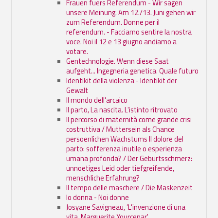
Frauen fuers Referendum - Wir sagen
unsere Meinung. Am 12./13. Juni gehen wir
zum Referendum. Donne per il
referendum. - Facciamo sentire la nostra
voce. Noi il 12 e 13 giugno andiamo a
votare.
Gentechnologie. Wenn diese Saat
aufgeht... Ingegneria genetica. Quale futuro
Identikit della violenza - Identikit der
Gewalt
Il mondo dell'arcaico
Il parto, La nascita. L'istinto ritrovato
Il percorso di maternità come grande crisi
costruttiva / Muttersein als Chance
persoenlichen Wachstums Il dolore del
parto: sofferenza inutile o esperienza
umana profonda? / Der Geburtsschmerz:
unnoetiges Leid oder tiefgreifende,
menschliche Erfahrung?
Il tempo delle maschere / Die Maskenzeit
Io donna - Noi donne
Josyane Savigneau, ’L'invenzione di una
vita. Marguerite Yourcenar'