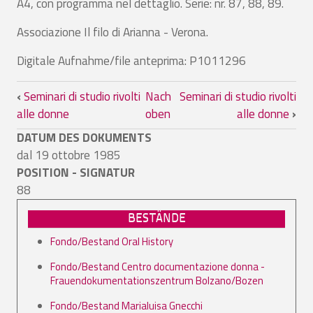
A4, con programma nel dettaglio. Serie: nr. 87, 88, 89.
Associazione Il filo di Arianna - Verona.
Digitale Aufnahme/file anteprima: P1011296
Links für das Blättern im Buch Seminari 
‹
Seminari di studio rivolti
Nach
Seminari di studio rivolti
alle donne
oben
alle donne
›
DATUM DES DOKUMENTS
dal 19 ottobre 1985
POSITION - SIGNATUR
88
BESTÄNDE
Fondo/Bestand Oral History
Fondo/Bestand Centro documentazione donna -
Frauendokumentationszentrum Bolzano/Bozen
Fondo/Bestand Marialuisa Gnecchi