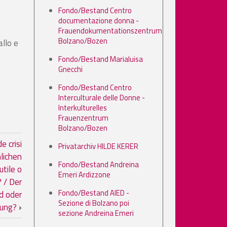
Fondo/Bestand Centro
documentazione donna -
Frauendokumentationszentrum
Bolzano/Bozen
allo e
Fondo/Bestand Marialuisa
Gnecchi
Fondo/Bestand Centro
Interculturale delle Donne -
Interkulturelles
Frauenzentrum
Bolzano/Bozen
o ritrovato
e crisi
Privatarchiv HILDE KERER
lichen
Fondo/Bestand Andreina
utile o
Emeri Ardizzone
 / Der
Fondo/Bestand AIED -
d oder
Sezione di Bolzano poi
rung?
›
sezione Andreina Emeri