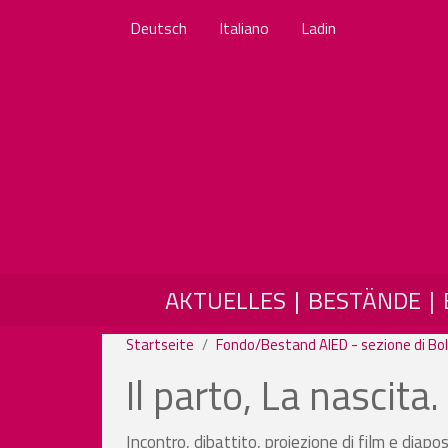
Deutsch
Italiano
Ladin
MAIN NAVIGATION
AKTUELLES
BESTÄNDE
Startseite
Fondo/Bestand AIED - sezione di Bol
Il parto, La nascita.
Incontro, dibattito, proiezione di film e diapos