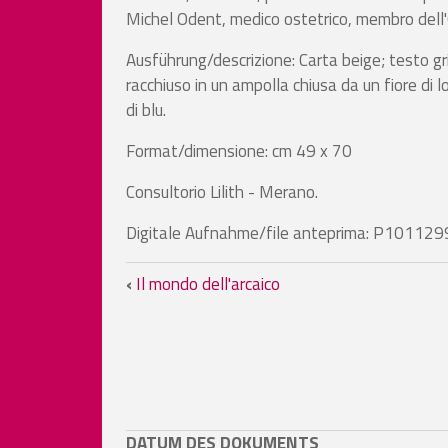
Michel Odent, medico ostetrico, membro dell
Ausführung/descrizione: Carta beige; testo gri
racchiuso in un ampolla chiusa da un fiore di lo
di blu.
Format/dimensione: cm 49 x 70
Consultorio Lilith - Merano.
Digitale Aufnahme/file anteprima: P101129
Links für das Blättern im
‹
Il mondo dell'arcaico
DATUM DES DOKUMENTS