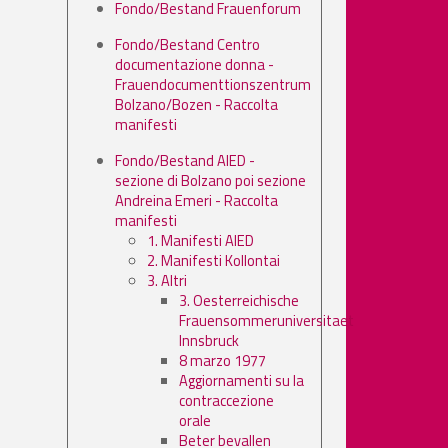
Fondo/Bestand Frauenforum
Fondo/Bestand Centro
documentazione donna -
Frauendocumenttionszentrum
Bolzano/Bozen - Raccolta
manifesti
Fondo/Bestand AIED -
sezione di Bolzano poi sezione
Andreina Emeri - Raccolta
manifesti
1. Manifesti AIED
2. Manifesti Kollontai
3. Altri
3. Oesterreichische
Frauensommeruniversitaet
Innsbruck
8 marzo 1977
Aggiornamenti su la
contraccezione
orale
Beter bevallen