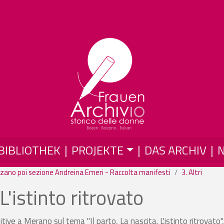
Direkt zum Inhalt
BIBLIOTHEK
PROJEKTE
DAS ARCHIV
zano poi sezione Andreina Emeri - Raccolta manifesti
3. Altri
 L'istinto ritrovato
itive a Merano sul tema "Il parto, La nascita. L'istinto ritrovato"