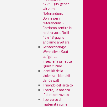
12./13. Juni gehen
wir zum
Referendum.
Donne per il
referendum. -
Facciamo sentire la
nostra voce. Noi il
12 e 13 giugno
andiamo a votare.
Gentechnologie.
Wenn diese Saat
aufgeht...
Ingegneria genetica.
Quale futuro
Identikit della
violenza - Identikit
der Gewalt
Il mondo dell'arcaico
Il parto, La nascita.
L'istinto ritrovato
Il percorso di
maternità come