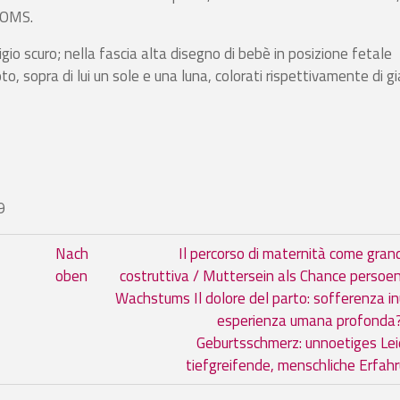
'OMS.
gio scuro; nella fascia alta disegno di bebè in posizione fetale
to, sopra di lui un sole e una luna, colorati rispettivamente di gi
9
 Buch Il parto, La nascita. L'istint
Nach
Il percorso di maternità come grand
oben
costruttiva / Muttersein als Chance persoen
Wachstums Il dolore del parto: sofferenza in
esperienza umana profonda?
Geburtsschmerz: unnoetiges Lei
tiefgreifende, menschliche Erfah