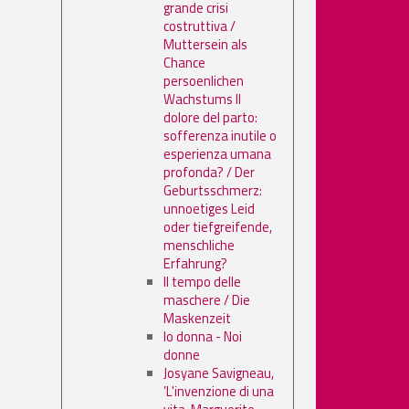
grande crisi
costruttiva /
Muttersein als
Chance
persoenlichen
Wachstums Il
dolore del parto:
sofferenza inutile o
esperienza umana
profonda? / Der
Geburtsschmerz:
unnoetiges Leid
oder tiefgreifende,
menschliche
Erfahrung?
Il tempo delle
maschere / Die
Maskenzeit
Io donna - Noi
donne
Josyane Savigneau,
’L'invenzione di una