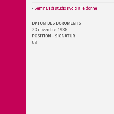
Links für das Blättern i
‹
Seminari di studio rivolti alle donne
DATUM DES DOKUMENTS
20 novembre 1986
POSITION - SIGNATUR
89