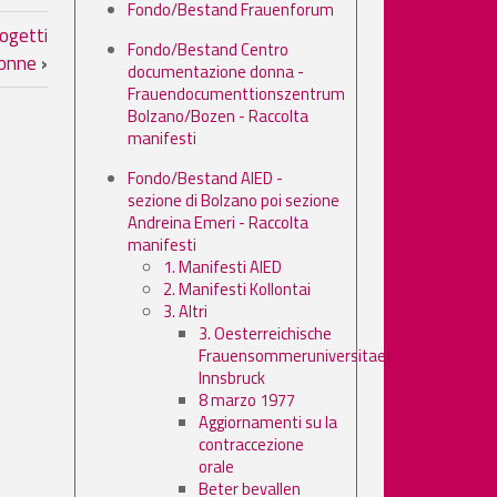
Fondo/Bestand Frauenforum
lle donne
ogetti
Fondo/Bestand Centro
 donne
›
documentazione donna -
Frauendocumenttionszentrum
Bolzano/Bozen - Raccolta
manifesti
Fondo/Bestand AIED -
sezione di Bolzano poi sezione
Andreina Emeri - Raccolta
manifesti
1. Manifesti AIED
2. Manifesti Kollontai
3. Altri
3. Oesterreichische
Frauensommeruniversitaet
Innsbruck
8 marzo 1977
Aggiornamenti su la
contraccezione
orale
Beter bevallen