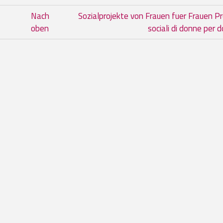
m Buch Seminari di studio rivolti a
Nach
Sozialprojekte von Frauen fuer Frauen Pr
oben
sociali di donne per