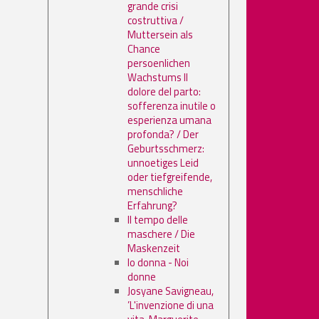
grande crisi
costruttiva /
Muttersein als
Chance
persoenlichen
Wachstums Il
dolore del parto:
sofferenza inutile o
esperienza umana
profonda? / Der
Geburtsschmerz:
unnoetiges Leid
oder tiefgreifende,
menschliche
Erfahrung?
Il tempo delle
maschere / Die
Maskenzeit
Io donna - Noi
donne
Josyane Savigneau,
’L'invenzione di una