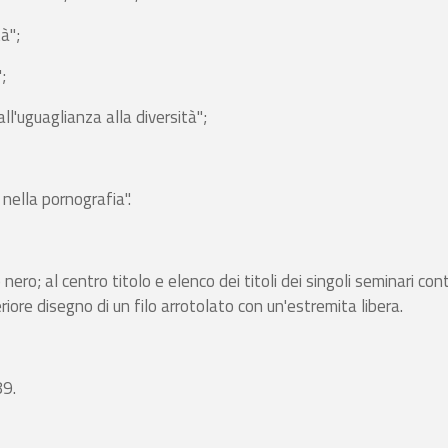
à";
;
ll'uguaglianza alla diversità";
e nella pornografia".
ro; al centro titolo e elenco dei titoli dei singoli seminari con
iore disegno di un filo arrotolato con un'estremita libera.
89.