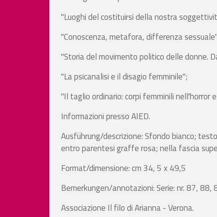
"Luoghi del costituirsi della nostra soggettivit
"Conoscenza, metafora, differenza sessuale"
"Storia del movimento politico delle donne. Da
"La psicanalisi e il disagio femminile";
"Il taglio ordinario: corpi femminili nell'horror 
Informazioni presso AIED.
Ausführung/descrizione: Sfondo bianco; testo ne
entro parentesi graffe rosa; nella fascia super
Format/dimensione: cm 34, 5 x 49,5
Bemerkungen/annotazioni: Serie: nr. 87, 88, 
Associazione Il filo di Arianna - Verona.