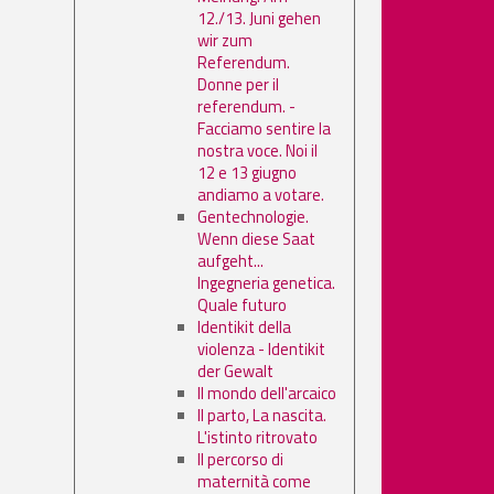
12./13. Juni gehen
wir zum
Referendum.
Donne per il
referendum. -
Facciamo sentire la
nostra voce. Noi il
12 e 13 giugno
andiamo a votare.
Gentechnologie.
Wenn diese Saat
aufgeht...
Ingegneria genetica.
Quale futuro
Identikit della
violenza - Identikit
der Gewalt
Il mondo dell'arcaico
Il parto, La nascita.
L'istinto ritrovato
Il percorso di
maternità come