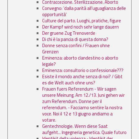
Contraccezione. Sterilizzazione. Aborto
Convegno: ’dalla parità all'uguaglianza delle
opportunità’
Culture del parto. Luoghi, pratiche, figure
Der Kampf wird noch sehr lange dauern
Der gruene Zug Trenoverde
Di chi è la pancia di questa donna?
Donne senza confini / Frauen ohne
Grenzen
Eminenza: aborto clandestino o aborto
legale?
Eminenza: consultorio o confessionale???
Esiste il mondo anche senza di noi? / Gibt
es die Welt auch ohne uns?
Frauen fuers Referendum - Wir sagen
unsere Meinung. Am 12./13. Juni gehen wir
zum Referendum. Donne per il
referendum. - Facciamo sentire la nostra
voce. Noi il 12 e 13 giugno andiamo a
votare.
Gentechnologie. Wenn diese Saat
aufgeht... Ingegneria genetica. Quale futuro
Identikit della violenza - Identikit der