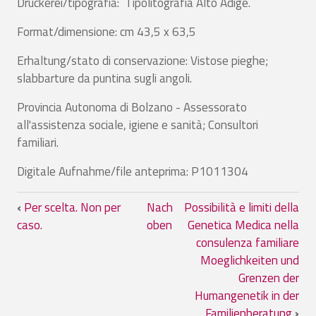
Druckerei/tipografia: Tipolitografia Alto Adige.
Format/dimensione: cm 43,5 x 63,5
Erhaltung/stato di conservazione: Vistose pieghe;
slabbarture da puntina sugli angoli.
Provincia Autonoma di Bolzano - Assessorato
all'assistenza sociale, igiene e sanità; Consultori
familiari.
Digitale Aufnahme/file anteprima: P1011304
Links für das Blättern im Buch Possibil
‹
Per scelta. Non per
Nach
Possibilità e limiti della
caso.
oben
Genetica Medica nella
consulenza familiare
Moeglichkeiten und
Grenzen der
Humangenetik in der
Familienberatung
›