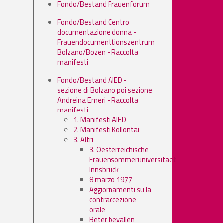
Fondo/Bestand Frauenforum
Fondo/Bestand Centro
documentazione donna -
Frauendocumenttionszentrum
Bolzano/Bozen - Raccolta
manifesti
Fondo/Bestand AIED -
sezione di Bolzano poi sezione
Andreina Emeri - Raccolta
manifesti
1. Manifesti AIED
2. Manifesti Kollontai
3. Altri
3. Oesterreichische
Frauensommeruniversitaet
Innsbruck
8 marzo 1977
Aggiornamenti su la
contraccezione
orale
Beter bevallen