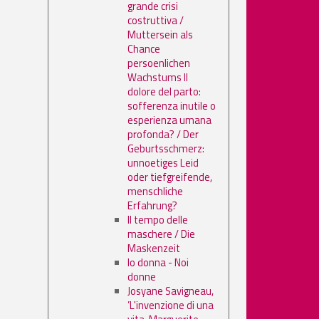
grande crisi
costruttiva /
Muttersein als
Chance
persoenlichen
Wachstums Il
dolore del parto:
sofferenza inutile o
esperienza umana
profonda? / Der
Geburtsschmerz:
unnoetiges Leid
oder tiefgreifende,
menschliche
Erfahrung?
Il tempo delle
maschere / Die
Maskenzeit
Io donna - Noi
donne
Josyane Savigneau,
’L'invenzione di una