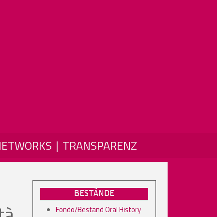
NETWORKS
TRANSPARENZ
BESTÄNDE
tà
Fondo/Bestand Oral History