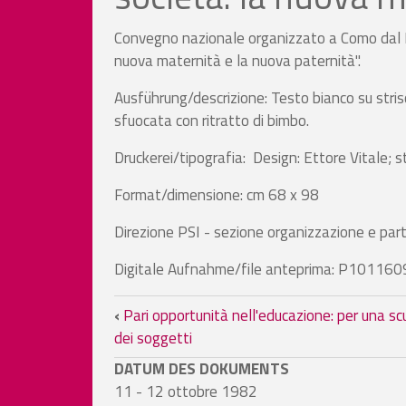
Convegno nazionale organizzato a Como dal PS
nuova maternità e la nuova paternità".
Ausführung/descrizione: Testo bianco su strisc
sfuocata con ritratto di bimbo.
Druckerei/tipografia: Design: Ettore Vitale; 
Format/dimensione: cm 68 x 98
Direzione PSI - sezione organizzazione e par
Digitale Aufnahme/file anteprima: P101160
Links für das Blättern i
‹
Pari opportunità nell'educazione: per una sc
dei soggetti
DATUM DES DOKUMENTS
11 - 12 ottobre 1982