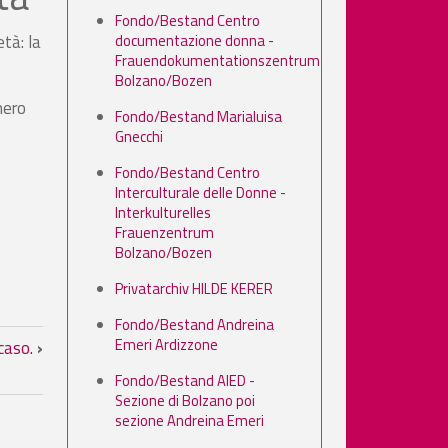
Fondo/Bestand Centro
documentazione donna -
tà: la
Frauendokumentationszentrum
Bolzano/Bozen
nero
Fondo/Bestand Marialuisa
Gnecchi
Fondo/Bestand Centro
Interculturale delle Donne -
Interkulturelles
Frauenzentrum
Bolzano/Bozen
Privatarchiv HILDE KERER
Fondo/Bestand Andreina
ovo ed antico. La società: la nuov
Emeri Ardizzone
 caso.
›
Fondo/Bestand AIED -
Sezione di Bolzano poi
sezione Andreina Emeri