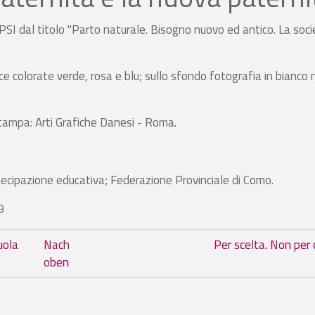
I dal titolo "Parto naturale. Bisogno nuovo ed antico. La socie
e colorate verde, rosa e blu; sullo sfondo fotografia in bianco 
stampa: Arti Grafiche Danesi - Roma.
tecipazione educativa; Federazione Provinciale di Como.
9
m Buch Parto naturale. Bisogno nu
uola
Nach
Per scelta. Non per
oben