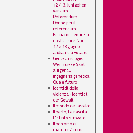
12./13. Juni gehen
wir zum
Referendum.
Donne per il
referendum. -
Facciamo sentire la
nostra voce. Noi il
12 e 13 giugno
andiamo a votare.
Gentechnologie.
Wenn diese Saat
aufgeht...
Ingegneria genetica.
Quale futuro
Identikit della
violenza - Identikit
der Gewalt
Il mondo dell'arcaico
Il parto, La nascita.
L'istinto ritrovato
Il percorso di
maternità come