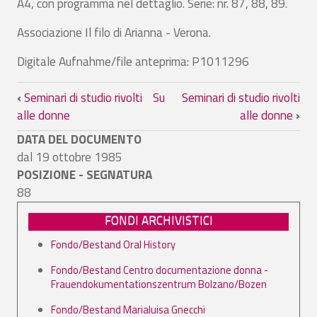
A4, con programma nel dettaglio. Serie: nr. 87, 88, 89.
Associazione Il filo di Arianna - Verona.
Digitale Aufnahme/file anteprima: P1011296
Link di attraversamento del book per Sem
‹
Seminari di studio rivolti
Su
Seminari di studio rivolti
alle donne
alle donne
›
DATA DEL DOCUMENTO
dal 19 ottobre 1985
POSIZIONE - SEGNATURA
88
FONDI ARCHIVISTICI
Fondo/Bestand Oral History
Fondo/Bestand Centro documentazione donna -
Frauendokumentationszentrum Bolzano/Bozen
Fondo/Bestand Marialuisa Gnecchi