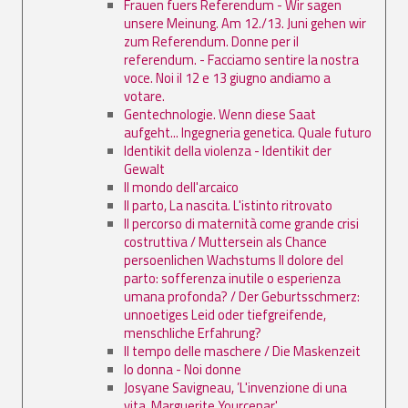
Frauen fuers Referendum - Wir sagen
unsere Meinung. Am 12./13. Juni gehen wir
zum Referendum. Donne per il
referendum. - Facciamo sentire la nostra
voce. Noi il 12 e 13 giugno andiamo a
votare.
Gentechnologie. Wenn diese Saat
aufgeht... Ingegneria genetica. Quale futuro
Identikit della violenza - Identikit der
Gewalt
Il mondo dell'arcaico
Il parto, La nascita. L'istinto ritrovato
Il percorso di maternità come grande crisi
costruttiva / Muttersein als Chance
persoenlichen Wachstums Il dolore del
parto: sofferenza inutile o esperienza
umana profonda? / Der Geburtsschmerz:
unnoetiges Leid oder tiefgreifende,
menschliche Erfahrung?
Il tempo delle maschere / Die Maskenzeit
Io donna - Noi donne
Josyane Savigneau, ’L'invenzione di una
vita. Marguerite Yourcenar'