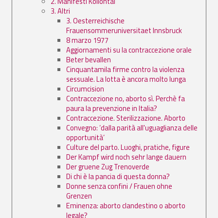
2. Manifesti Kollontai
3. Altri
3. Oesterreichische
Frauensommeruniversitaet Innsbruck
8 marzo 1977
Aggiornamenti su la contraccezione orale
Beter bevallen
Cinquantamila firme contro la violenza
sessuale. La lotta è ancora molto lunga
Circumcision
Contraccezione no, aborto sì. Perchè fa
paura la prevenzione in Italia?
Contraccezione. Sterilizzazione. Aborto
Convegno: ’dalla parità all'uguaglianza delle
opportunità’
Culture del parto. Luoghi, pratiche, figure
Der Kampf wird noch sehr lange dauern
Der gruene Zug Trenoverde
Di chi è la pancia di questa donna?
Donne senza confini / Frauen ohne
Grenzen
Eminenza: aborto clandestino o aborto
legale?