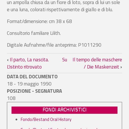
un ampolla chiusa da un fiore di loto, sopra di lui un sole
e una luna, colorati rispettivamente di giallo e di blu.
Format/dimensione: cm 38 x 68
Consultorio familiare Lilith.
Digitale Aufnahme/file anteprima: P1011290
Link di attraversamento del book per Il
‹
Il parto, La nascita.
Su
Il tempo delle maschere
L'istinto ritrovato
/ Die Maskenzeit
›
DATA DEL DOCUMENTO
18 - 19 maggio 1990
POSIZIONE - SEGNATURA
108
FONDI ARCHIVISTICI
Fondo/Bestand Oral History