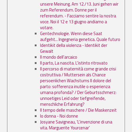
unsere Meinung. Am 12./13. Juni gehen wir
zum Referendum. Donne per il
referendum. - Facciamo sentire la nostra
voce. Noi il 12 e 13 giugno andiamo a
votare.
Gentechnologie. Wenn diese Saat
aufgeht... Ingegneria genetica. Quale futuro
Identikit della violenza - Identikit der
Gewalt
Il mondo dell'arcaico
Il parto, La nascita. L'istinto ritrovato
Il percorso di maternità come grande crisi
costruttiva / Muttersein als Chance
persoenlichen Wachstums Il dolore del
parto: sofferenza inutile o esperienza
umana profonda? / Der Geburtsschmerz:
unnoetiges Leid oder tiefgreifende,
menschliche Erfahrung?
Il tempo delle maschere / Die Maskenzeit
Io donna - Noi donne
Josyane Savigneau, ’L'invenzione di una
vita. Marguerite Yourcenar'