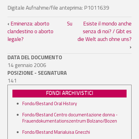
Digitale Aufnahme/file anteprima: P1011639
Link di attraversamento del book per E
‹
Eminenza: aborto
Su
Esiste il mondo anche
clandestino o aborto
senza di noi? / Gibt es
legale?
die Welt auch ohne uns?
›
DATA DEL DOCUMENTO
14 gennaio 2006
POSIZIONE - SEGNATURA
141
FONDI ARCHIVISTICI
Fondo/Bestand Oral History
Fondo/Bestand Centro documentazione donna -
Frauendokumentationszentrum Bolzano/Bozen
Fondo/Bestand Marialuisa Gnecchi