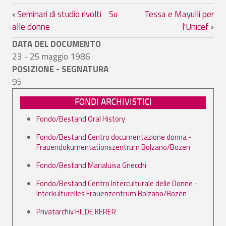
Link di attraversamento del book per So
‹
Seminari di studio rivolti
Su
Tessa e Mayulli per
alle donne
l'Unicef
›
DATA DEL DOCUMENTO
23 - 25 maggio 1986
POSIZIONE - SEGNATURA
95
FONDI ARCHIVISTICI
Fondo/Bestand Oral History
Fondo/Bestand Centro documentazione donna -
Frauendokumentationszentrum Bolzano/Bozen
Fondo/Bestand Marialuisa Gnecchi
Fondo/Bestand Centro Interculturale delle Donne -
Interkulturelles Frauenzentrum Bolzano/Bozen
Privatarchiv HILDE KERER