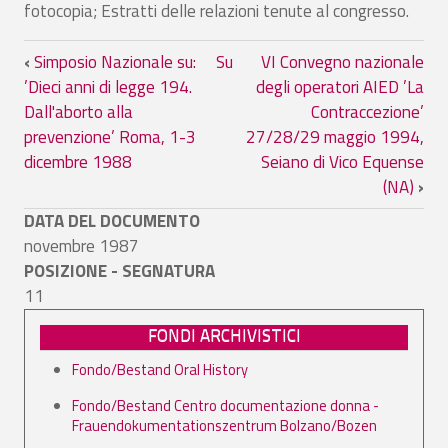
fotocopia; Estratti delle relazioni tenute al congresso.
Link di attraversamento del book per 
‹
Simposio Nazionale su:
Su
VI Convegno nazionale
’Dieci anni di legge 194.
degli operatori AIED ’La
Dall'aborto alla
Contraccezione’
prevenzione’ Roma, 1-3
27/28/29 maggio 1994,
dicembre 1988
Seiano di Vico Equense
(NA)
›
DATA DEL DOCUMENTO
novembre 1987
POSIZIONE - SEGNATURA
11
FONDI ARCHIVISTICI
Fondo/Bestand Oral History
Fondo/Bestand Centro documentazione donna -
Frauendokumentationszentrum Bolzano/Bozen