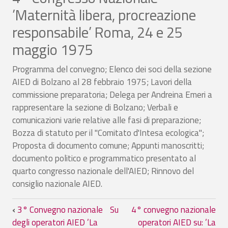
’Maternità libera, procreazione
responsabile’ Roma, 24 e 25
maggio 1975
Programma del convegno; Elenco dei soci della sezione
AIED di Bolzano al 28 febbraio 1975; Lavori della
commissione preparatoria; Delega per Andreina Emeri a
rappresentare la sezione di Bolzano; Verbali e
comunicazioni varie relative alle fasi di preparazione;
Bozza di statuto per il "Comitato d'Intesa ecologica";
Proposta di documento comune; Appunti manoscritti;
documento politico e programmatico presentato al
quarto congresso nazionale dell'AIED; Rinnovo del
consiglio nazionale AIED.
Link di attraversamento del book per 4
‹
3° Convegno nazionale
Su
4° convegno nazionale
degli operatori AIED ’La
operatori AIED su: ’La