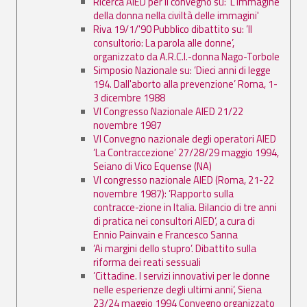
Ricerca AIED per il convegno su: ’L'immagine
della donna nella civiltà delle immagini'
Riva 19/1/'90 Pubblico dibattito su: ’Il
consultorio: La parola alle donne’,
organizzato da A.R.C.I.-donna Nago-Torbole
Simposio Nazionale su: ’Dieci anni di legge
194. Dall'aborto alla prevenzione’ Roma, 1-
3 dicembre 1988
VI Congresso Nazionale AIED 21/22
novembre 1987
VI Convegno nazionale degli operatori AIED
’La Contraccezione’ 27/28/29 maggio 1994,
Seiano di Vico Equense (NA)
VI congresso nazionale AIED (Roma, 21-22
novembre 1987): ’Rapporto sulla
contracce-zione in Italia. Bilancio di tre anni
di pratica nei consultori AIED’, a cura di
Ennio Painvain e Francesco Sanna
’Ai margini dello stupro’. Dibattito sulla
riforma dei reati sessuali
’Cittadine. I servizi innovativi per le donne
nelle esperienze degli ultimi anni’, Siena
23/24 maggio 1994 Convegno organizzato