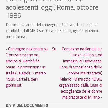
adolescenti, oggi’, Roma, ottobre
1986
Documentazione del convegno: Risultati di una ricerca
condotta dall'AIED su: "Gli adolescenti, oggi"; relazioni,
programma.
Link di attraversamento del book per Co
‹
Convegno nazionale su:
Su
Convegno nazionale su:
’Contraccezione no,
’Luoghi di Forza ed
aborto sì. Perchè fa
Immagini di Debolezza.
paura la prevenzione in
Case di accoglienza delle
Italia?’, Napoli, 5 marzo
donne maltrattate’,
1986 Cartella per i
Milano 19 maggio 1990,
giornalisti
organizzato dalla Casa di
accoglienza delle donne
maltrattate di Milano
›
DATA DEL DOCUMENTO