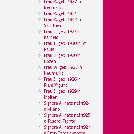
Frau R., geb. 1927 in
Neumarkt
Frau R., geb. 1931
Frau R., geb. 1942 in
Sarnthein
Frau S., geb. 1927 in
Karneid
Frau T., geb. 1930 in St.
Pauls
Frau V., geb. 1920 in
Bozen
Frau W., geb. 1927 in
Neumarkt
Frau Z., geb. 1926 in
Plars/Algund
Frau Z., geb. 1929 in
Mölten
Signora A., nata nel 1924
a Milano
Signora A., nata nel 1925
a Tesero (Trento)
Signora A., nata nel 1927
a Eger/Cecoslovacchia