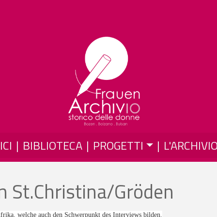
Salta al contenuto principale
ICI
BIBLIOTECA
PROGETTI
L'ARCHIVI
in St.Christina/Gröden
Afrika, welche auch den Schwerpunkt des Interviews bilden.