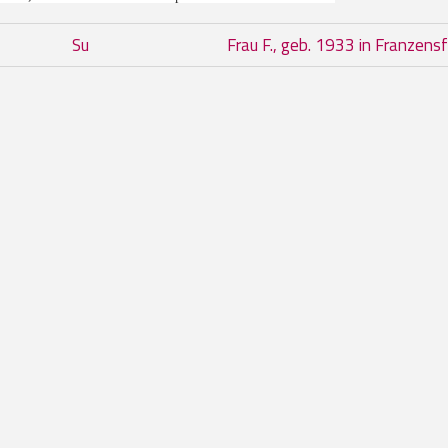
del book per Frau F., geb. 1927 i
Su
Frau F., geb. 1933 in Franzen