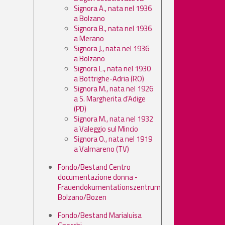
Signora A., nata nel 1936
a Bolzano
Signora B., nata nel 1936
a Merano
Signora J., nata nel 1936
a Bolzano
Signora L., nata nel 1930
a Bottrighe-Adria (RO)
Signora M., nata nel 1926
a S. Margherita d’Adige
(PD)
Signora M., nata nel 1932
a Valeggio sul Mincio
Signora O., nata nel 1919
a Valmareno (TV)
Fondo/Bestand Centro
documentazione donna -
Frauendokumentationszentrum
Bolzano/Bozen
Fondo/Bestand Marialuisa