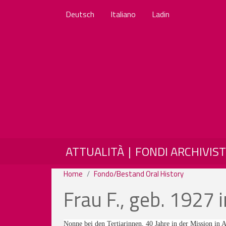
Deutsch
Italiano
Ladin
MAIN NAVIGATION
ATTUALITÀ
FONDI ARCHIVIST
Home
Fondo/Bestand Oral History
Frau F., geb. 1927 
Nonne bei den Tertiarinnen, 40 Jahre in der Mission in 