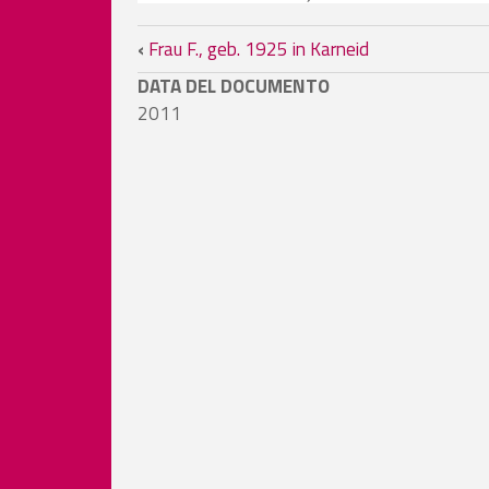
Link di attraversamento 
‹
Frau F., geb. 1925 in Karneid
DATA DEL DOCUMENTO
2011