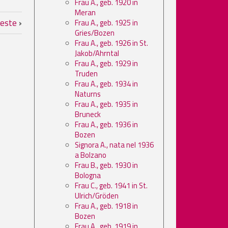
Frau A., geb. 1920 in
Meran
n St.Christina/Gröden
sfeste
›
Frau A., geb. 1925 in
Gries/Bozen
Frau A., geb. 1926 in St.
Jakob/Ahrntal
Frau A., geb. 1929 in
Truden
Frau A., geb. 1934 in
Naturns
Frau A., geb. 1935 in
Bruneck
Frau A., geb. 1936 in
Bozen
Signora A., nata nel 1936
a Bolzano
Frau B., geb. 1930 in
Bologna
Frau C., geb. 1941 in St.
Ulrich/Gröden
Frau A., geb. 1918 in
Bozen
Frau A., geb. 1919 in