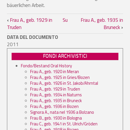
bäuerlichen Arbeit.
Link di attraversamento del book per Fr
‹
Frau A., geb. 1929 in
Su
Frau A., geb. 1935 in
Truden
Bruneck
›
DATA DEL DOCUMENTO
2011
FONDI ARCHIVISTICI
Fondo/Bestand Oral History
Frau A., geb. 1920 in Meran
Frau A., geb. 1925 in Gries/Bozen
Frau A., geb. 1926 in St. Jakob/Ahrntal
Frau A., geb. 1929 in Truden
Frau A., geb. 1934 in Naturns
Frau A., geb. 1935 in Bruneck
Frau A., geb. 1936 in Bozen
Signora A., nata nel 1936 a Bolzano
Frau B., geb. 1930 in Bologna
Frau C., geb. 1941 in St. Ulrich/Gröden
Frau A., geb. 1918 in Bozen