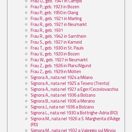
Frau O., geb. 1941 in Campill
Frau P., geb. 1923 in Bozen
Frau P., geb. 1950 in Olang
Frau R., geb. 1921 in Marling
Frau R., geb. 1927 in Neumarkt
Frau R., geb. 1931
Frau R., geb. 1942 in Sarnthein
Frau S., geb. 1927 in Karneid
Frau T., geb. 1930 in St. Pauls
Frau V., geb. 1920 in Bozen
Frau W., geb. 1927 in Neumarkt
Frau Z., geb. 1926 in Plars/Algund
Frau Z., geb. 1929 in Mölten
Signora A., nata nel 1924 a Milano
Signora A., nata nel 1925 a Tesero (Trento)
Signora A., nata nel 1927 a Eger/Cecoslovacchia
Signora A., nata nel 1936 a Bolzano
Signora B., nata nel 1936 a Merano
Signora J., nata nel 1936 a Bolzano
Signora L., nata nel 1930 a Bottrighe-Adria (RO)
Signora M., nata nel 1926 a S. Margherita d’Adige
(PD)
Signora M., nata nel 1932 a Valeggio sul Mincio