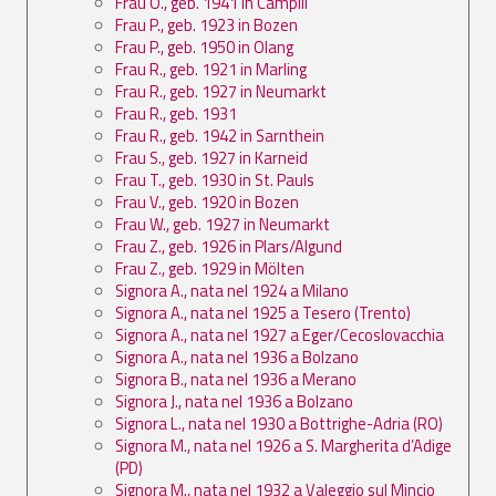
Frau O., geb. 1941 in Campill
Frau P., geb. 1923 in Bozen
Frau P., geb. 1950 in Olang
Frau R., geb. 1921 in Marling
Frau R., geb. 1927 in Neumarkt
Frau R., geb. 1931
Frau R., geb. 1942 in Sarnthein
Frau S., geb. 1927 in Karneid
Frau T., geb. 1930 in St. Pauls
Frau V., geb. 1920 in Bozen
Frau W., geb. 1927 in Neumarkt
Frau Z., geb. 1926 in Plars/Algund
Frau Z., geb. 1929 in Mölten
Signora A., nata nel 1924 a Milano
Signora A., nata nel 1925 a Tesero (Trento)
Signora A., nata nel 1927 a Eger/Cecoslovacchia
Signora A., nata nel 1936 a Bolzano
Signora B., nata nel 1936 a Merano
Signora J., nata nel 1936 a Bolzano
Signora L., nata nel 1930 a Bottrighe-Adria (RO)
Signora M., nata nel 1926 a S. Margherita d’Adige
(PD)
Signora M., nata nel 1932 a Valeggio sul Mincio