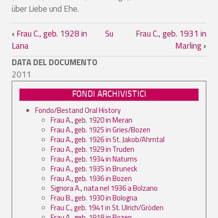
über Liebe und Ehe.
Link di attraversamento del book per Fr
‹
Frau C., geb. 1928 in
Su
Frau C., geb. 1931 in
Lana
Marling
›
DATA DEL DOCUMENTO
2011
FONDI ARCHIVISTICI
Fondo/Bestand Oral History
Frau A., geb. 1920 in Meran
Frau A., geb. 1925 in Gries/Bozen
Frau A., geb. 1926 in St. Jakob/Ahrntal
Frau A., geb. 1929 in Truden
Frau A., geb. 1934 in Naturns
Frau A., geb. 1935 in Bruneck
Frau A., geb. 1936 in Bozen
Signora A., nata nel 1936 a Bolzano
Frau B., geb. 1930 in Bologna
Frau C., geb. 1941 in St. Ulrich/Gröden
Frau A., geb. 1918 in Bozen