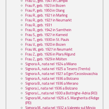
Frau O., geb. 1941 in Campill
Frau P., geb. 1923 in Bozen
Frau P., geb. 1950 in Olang
Frau R., geb. 1921 in Marling
Frau R., geb. 1927 in Neumarkt
Frau R., geb. 1931
Frau R., geb. 1942 in Sarnthein
Frau S., geb. 1927 in Karneid
Frau T., geb. 1930 in St. Pauls
Frau V., geb. 1920 in Bozen
Frau W., geb. 1927 in Neumarkt
Frau Z., geb. 1926 in Plars/Algund
Frau Z., geb. 1929 in Mölten
Signora A., nata nel 1924 a Milano
Signora A., nata nel 1925 a Tesero (Trento)
Signora A., nata nel 1927 a Eger/Cecoslovacchia
Signora A., nata nel 1936 a Bolzano
Signora B., nata nel 1936 a Merano
Signora J., nata nel 1936 a Bolzano
Signora L., nata nel 1930 a Bottrighe-Adria (RO)
Signora M., nata nel 1926 a S. Margherita d’Adige
(PD)
Signora M., nata nel 1932 a Valeggio sul Mincio