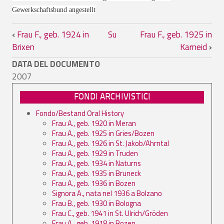
Gewerkschaftsbund angestellt
Link di attraversamento del book per Fra
‹
Frau F., geb. 1924 in
Su
Frau F., geb. 1925 in
Brixen
Karneid
›
DATA DEL DOCUMENTO
2007
FONDI ARCHIVISTICI
Fondo/Bestand Oral History
Frau A., geb. 1920 in Meran
Frau A., geb. 1925 in Gries/Bozen
Frau A., geb. 1926 in St. Jakob/Ahrntal
Frau A., geb. 1929 in Truden
Frau A., geb. 1934 in Naturns
Frau A., geb. 1935 in Bruneck
Frau A., geb. 1936 in Bozen
Signora A., nata nel 1936 a Bolzano
Frau B., geb. 1930 in Bologna
Frau C., geb. 1941 in St. Ulrich/Gröden
Frau A., geb. 1918 in Bozen