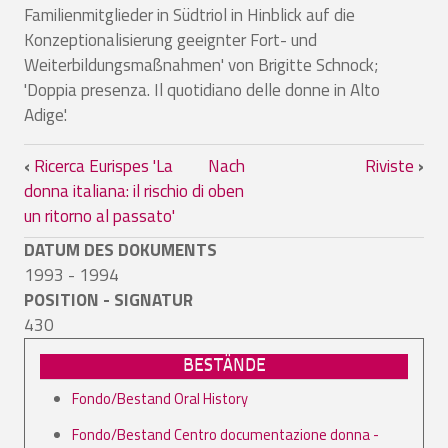
Familienmitglieder in Südtriol in Hinblick auf die
Konzeptionalisierung geeignter Fort- und
Weiterbildungsmaßnahmen' von Brigitte Schnock;
'Doppia presenza. Il quotidiano delle donne in Alto
Adige'.
Links für das Blättern im Buch Ricerche
‹
Ricerca Eurispes 'La
Nach
Riviste
›
donna italiana: il rischio di
oben
un ritorno al passato'
DATUM DES DOKUMENTS
1993 - 1994
POSITION - SIGNATUR
430
BESTÄNDE
Fondo/Bestand Oral History
Fondo/Bestand Centro documentazione donna -