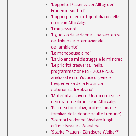
'Doppelte Präsenz. Der Alltag der
Frauen in Südtirol'
'Doppia presenza. Il quotidiano delle
donne in Alto Adige'
'Frau gewinnt'
'Il giudizio delle donne. Una sentenza
del tribunale internazionale
dell'ambiente'.
'La menopausa e noi'
'La violenza mi distrugge e io mi ricreo'
'Le priorità trasversali nella
programmazione FSE 2000-2006
analizzate in un'ottica di genere.
L'esperienza della Provincia
Autonoma di Bolzano'
'Maternità e lavoro. Una ricerca sulle
neo mamme dimesse in Alto Adige'
'Percorsi formativi, professionali e
familiari delle donne adulte trentine',
'Scambi tra donne. Visitare luoghi
difficili: Israele - Palestina'.
'Starke Frauen - Zänkische Weiber?'