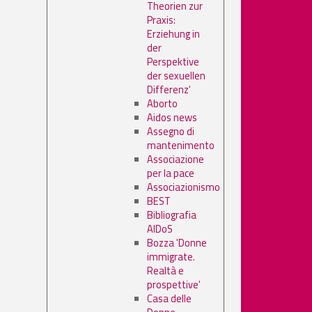
Theorien zur
Praxis:
Erziehung in
der
Perspektive
der sexuellen
Differenz'
Aborto
Aidos news
Assegno di
mantenimento
Associazione
per la pace
Associazionismo
BEST
Bibliografia
AIDoS
Bozza 'Donne
immigrate.
Realtà e
prospettive'
Casa delle