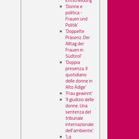
Entscheidung'
'Donne e
politica -
Frauen und
Politik'
'Doppelte
Präsenz. Der
Alltag der
Frauen in
Südtirol'
'Doppia
presenza. Il
quotidiano
delle donne in
Alto Adige'
'Frau gewinnt'
'Il giudizio delle
donne. Una
sentenza del
tribunale
internazionale
dell'ambiente'.
'La