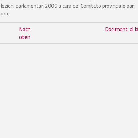
elezioni parlamentari 2006 a cura del Comitato provinciale pari
ano.
 Buch Dati statistici
Nach
Documenti di l
oben