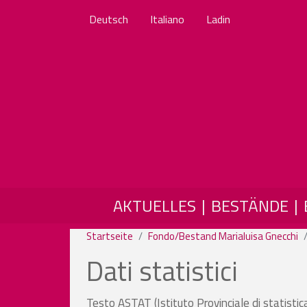
Deutsch
Italiano
Ladin
MAIN NAVIGATION
AKTUELLES
BESTÄNDE
Startseite
Fondo/Bestand Marialuisa Gnecchi
Dati statistici
Testo ASTAT (Istituto Provinciale di statisti