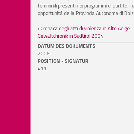
femminili presenti nei programmi di partito - 
opportunità della Provincia Autonoma di Bolz
Links für das Blättern im
‹
Cronaca degli atti di violenza in Alto Adige -
Gewaltchronik in Südtirol 2004
DATUM DES DOKUMENTS
2006
POSITION - SIGNATUR
411