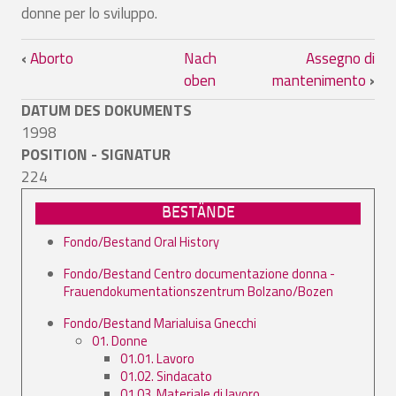
donne per lo sviluppo.
Links für das Blättern im Buch Aidos n
‹
Aborto
Nach
Assegno di
oben
mantenimento
›
DATUM DES DOKUMENTS
1998
POSITION - SIGNATUR
224
BESTÄNDE
Fondo/Bestand Oral History
Fondo/Bestand Centro documentazione donna -
Frauendokumentationszentrum Bolzano/Bozen
Fondo/Bestand Marialuisa Gnecchi
01. Donne
01.01. Lavoro
01.02. Sindacato
01.03. Materiale di lavoro