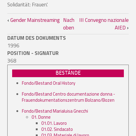
Solidarität: Frauen'.
Links für das Blättern im Buch Gewerk
‹
Gender Mainstreaming
Nach
III Convegno nazionale
oben
AIED
›
DATUM DES DOKUMENTS
1996
POSITION - SIGNATUR
368
BESTÄNDE
Fondo/Bestand Oral History
Fondo/Bestand Centro documentazione donna -
Frauendokumentationszentrum Bolzano/Bozen
Fondo/Bestand Marialuisa Gnecchi
01. Donne
01.01. Lavoro
01.02. Sindacato
01.03. Materiale di lavoro