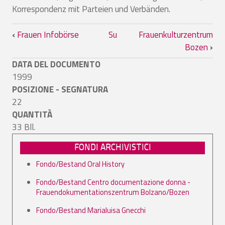
Korrespondenz mit Parteien und Verbänden.
Link di attraversamento del book per F
‹
Frauen Infobörse
Su
Frauenkulturzentrum
Bozen
›
DATA DEL DOCUMENTO
1999
POSIZIONE - SEGNATURA
22
QUANTITÀ
33 Bll.
FONDI ARCHIVISTICI
Fondo/Bestand Oral History
Fondo/Bestand Centro documentazione donna -
Frauendokumentationszentrum Bolzano/Bozen
Fondo/Bestand Marialuisa Gnecchi