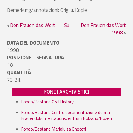
Bemerkung/annotazioni: Orig. u. Kopie
Link di attraversamento del book per 
‹
Den Frauen das Wort
Su
Den Frauen das Wort
1998
›
DATA DEL DOCUMENTO
1998
POSIZIONE - SEGNATURA
18
QUANTITÀ
73 Bll.
FONDI ARCHIVISTICI
Fondo/Bestand Oral History
Fondo/Bestand Centro documentazione donna -
Frauendokumentationszentrum Bolzano/Bozen
Fondo/Bestand Marialuisa Gnecchi