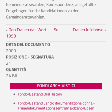
Gemeinderatswahlen; Korrespondenz; ausgefüllte
Fragebögen für die Kandidatinnen zu den
Gemeinderatswahlen.
Link di attraversamento del book per 
‹
Den Frauen das Wort
Su
Frauen Infobörse
›
1998
DATA DEL DOCUMENTO
2000
POSIZIONE - SEGNATURA
21
QUANTITÀ
24 Bll.
FONDI ARCHIVISTICI
Fondo/Bestand Oral History
Fondo/Bestand Centro documentazione donna -
Frauendokumentationszentrum Bolzano/Bozen