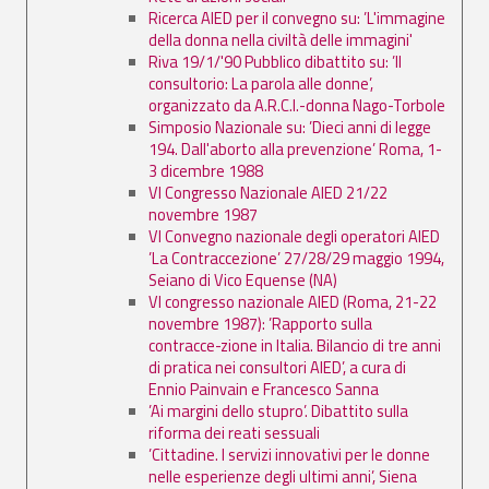
Ricerca AIED per il convegno su: ’L'immagine
della donna nella civiltà delle immagini'
Riva 19/1/'90 Pubblico dibattito su: ’Il
consultorio: La parola alle donne’,
organizzato da A.R.C.I.-donna Nago-Torbole
Simposio Nazionale su: ’Dieci anni di legge
194. Dall'aborto alla prevenzione’ Roma, 1-
3 dicembre 1988
VI Congresso Nazionale AIED 21/22
novembre 1987
VI Convegno nazionale degli operatori AIED
’La Contraccezione’ 27/28/29 maggio 1994,
Seiano di Vico Equense (NA)
VI congresso nazionale AIED (Roma, 21-22
novembre 1987): ’Rapporto sulla
contracce-zione in Italia. Bilancio di tre anni
di pratica nei consultori AIED’, a cura di
Ennio Painvain e Francesco Sanna
’Ai margini dello stupro’. Dibattito sulla
riforma dei reati sessuali
’Cittadine. I servizi innovativi per le donne
nelle esperienze degli ultimi anni’, Siena