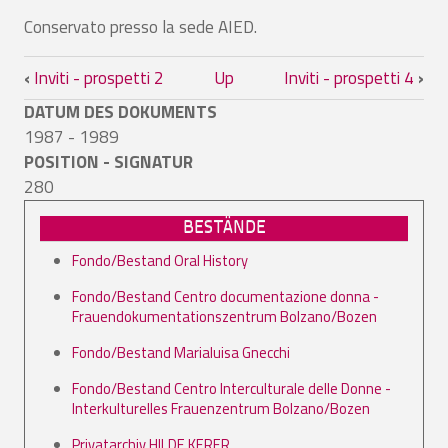
Conservato presso la sede AIED.
Book traversal links for Inviti - prospett
‹
Inviti - prospetti 2
Up
Inviti - prospetti 4
›
DATUM DES DOKUMENTS
1987 - 1989
POSITION - SIGNATUR
280
BESTÄNDE
Fondo/Bestand Oral History
Fondo/Bestand Centro documentazione donna -
Frauendokumentationszentrum Bolzano/Bozen
Fondo/Bestand Marialuisa Gnecchi
Fondo/Bestand Centro Interculturale delle Donne -
Interkulturelles Frauenzentrum Bolzano/Bozen
Privatarchiv HILDE KERER