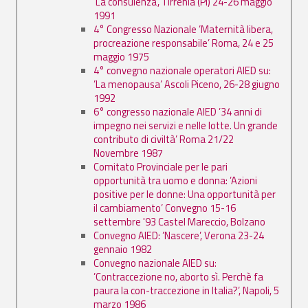
’La consulenza’, Tirrenia (PI) 24-26 maggio
1991
4° Congresso Nazionale ’Maternità libera,
procreazione responsabile’ Roma, 24 e 25
maggio 1975
4° convegno nazionale operatori AIED su:
’La menopausa’ Ascoli Piceno, 26-28 giugno
1992
6° congresso nazionale AIED ’34 anni di
impegno nei servizi e nelle lotte. Un grande
contributo di civiltà’ Roma 21/22
Novembre 1987
Comitato Provinciale per le pari
opportunità tra uomo e donna: ’Azioni
positive per le donne: Una opportunità per
il cambiamento’ Convegno 15-16
settembre '93 Castel Mareccio, Bolzano
Convegno AIED: ’Nascere’, Verona 23-24
gennaio 1982
Convegno nazionale AIED su:
’Contraccezione no, aborto sì. Perchè fa
paura la con-traccezione in Italia?’, Napoli, 5
marzo 1986