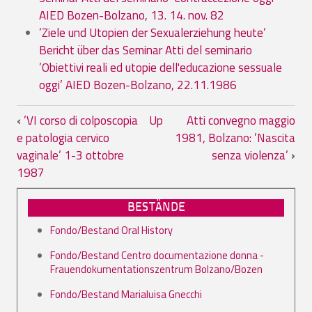
AIED Bozen-Bolzano, 13. 14. nov. 82
’Ziele und Utopien der Sexualerziehung heute’
Bericht über das Seminar Atti del seminario
’Obiettivi reali ed utopie dell'educazione sessuale
oggi’ AIED Bozen-Bolzano, 22.11.1986
Book traversal links for 04.02. Convegni
‹
’VI corso di colposcopia
Up
Atti convegno maggio
e patologia cervico
1981, Bolzano: ’Nascita
vaginale’ 1-3 ottobre
senza violenza’
›
1987
BESTÄNDE
Fondo/Bestand Oral History
Fondo/Bestand Centro documentazione donna -
Frauendokumentationszentrum Bolzano/Bozen
Fondo/Bestand Marialuisa Gnecchi