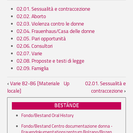
02.01. Sessualità e contraccezione
02.02. Aborto
02.03. Violenza contro le donne
02.04. Frauenhaus/Casa delle donne
02.05. Pari opportunità
02.06. Consultori
02.07. Varie
02.08. Proposte e testi di legge
02.09. Famiglia
Book traversal links for 02. Documentaz
‹
Varie 82-86 [Materiale
Up
02.01. Sessualità e
locale]
contraccezione
›
BESTÄNDE
Fondo/Bestand Oral History
Fondo/Bestand Centro documentazione donna -
Frauendokumentationszentrum Bolzano/Bozen