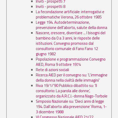
Inviti - prospetti 7
Inviti - prospetti 8
La fecondazione artificiale: interrogativi e
problematiche Verona, 26 ottobre 1985
Legge 194. Autodeterminazione,
prevenzione dell'aborto, salute della donna
Nascere, crescere, diventare ... I bisogni del
bambino da 0 a 3 anni, le risposte delle
istituzioni. Convegno promosso dal
consultorio comunale di Fano Fano 12
giugno 1982
Popolazione e programmazione Convegno
AIED, Roma 9 ottobre 1974
Rete di azioni sociali
Ricerca AIED per il convegno su: ’L'immagine
della donna nella civiltà delle immagini'
Riva 19/1/'90 Pubblico dibattito su: ’Il
consultorio: La parola alle donne’,
organizzato da A.R.C.I.-donna Nago-Torbole
Simposio Nazionale su: ’Dieci anni di legge
194. Dall'aborto alla prevenzione’ Roma, 1-
3 dicembre 1988
VI Congresso Nazionale AIED 21/22