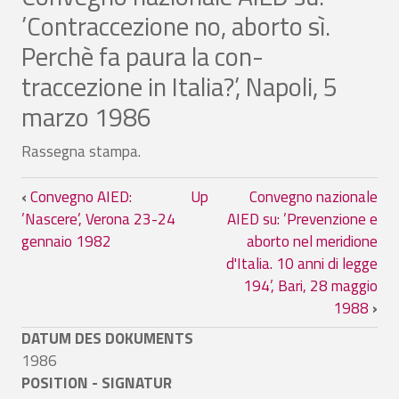
’Contraccezione no, aborto sì.
Perchè fa paura la con-
traccezione in Italia?’, Napoli, 5
marzo 1986
Rassegna stampa.
Book traversal links for Convegno nazion
‹
Convegno AIED:
Up
Convegno nazionale
’Nascere’, Verona 23-24
AIED su: ’Prevenzione e
gennaio 1982
aborto nel meridione
d'Italia. 10 anni di legge
194’, Bari, 28 maggio
1988
›
DATUM DES DOKUMENTS
1986
POSITION - SIGNATUR