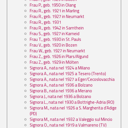
Frau P., geb. 1950 in Olang
Frau R., geb. 1921 in Marling
Frau R., geb. 1927 in Neumarkt
Frau R., geb. 1931
Frau R., geb. 1942 in Sarnthein
Frau S., geb. 1927 in Karneid
Frau T., geb. 1930 in St. Pauls
Frau V., geb. 1920 in Bozen
Frau W., geb. 1927 in Neumarkt
Frau Z., geb. 1926 in Plars/Algund
Frau Z., geb. 1929 in Mölten
Signora A., nata nel 1924 a Milano
Signora A., nata nel 1925 a Tesero (Trento)
Signora A., nata nel 1927 a Eger/Cecoslovacchia
Signora A., nata nel 1936 a Bolzano
Signora B., nata nel 1936 a Merano
Signora J., nata nel 1936 a Bolzano
Signora L., nata nel 1930 a Bottrighe-Adria (RO)
Signora M., nata nel 1926 a S. Margherita d’Adige
(PD)
Signora M., nata nel 1932 a Valeggio sul Mincio
Signora O., nata nel 1919 a Valmareno (TV)