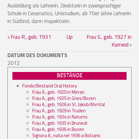
Ausbildung als Lehrerin, Direktorin in zweisprachiger
Schule in Cesenatico, Unistudium, ab 70er Jahre Lehrerin
in Südtirol, dann Inspektorin.
Book traversal links for Frau R., geb. 1
‹
Frau R., geb. 1931
Up
Frau S., geb. 1927 in
Karneid
›
DATUM DES DOKUMENTS
2012
BESTÄNDE
Fondo/Bestand Oral History
Frau A., geb. 1920 in Meran
Frau A., geb. 1925 in Gries/Bozen
Frau A., geb. 1926 in St. Jakob/Ahrntal
Frau A., geb. 1929 in Truden
Frau A., geb. 1934 in Naturns
Frau A., geb. 1935 in Bruneck
Frau A., geb. 1936 in Bozen
Signora A., nata nel 1936 a Bolzano