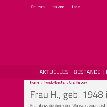
Deutsch
Italiano
Ladin
MAIN NAVIGATION
AKTUELLES
BESTÄNDE
Home
Fondo/Bestand Oral History
Frau H., geb. 1948 
Erzählung, die durch den Wunsch geprägt ist