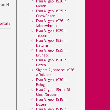
Frau A., geb. 1920 in
rau H.
Meran
Frau A., geb. 1925 in
Gries/Bozen
Frau A., geb. 1926 in St.
dertal
›
Jakob/Ahrntal
Frau A., geb. 1929 in
Truden
Frau A., geb. 1934 in
Naturns
Frau A., geb. 1935 in
Bruneck
Frau A., geb. 1936 in
Bozen
Signora A., nata nel 1936
a Bolzano
Frau B., geb. 1930 in
Bologna
Frau C., geb. 1941 in St.
Ulrich/Gröden
Frau A., geb. 1918 in
Bozen
Frau A., geb. 1919 in