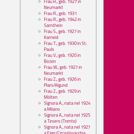
Frau R., geb. 1927 in
Neumarkt
Frau R., geb. 1931
Frau R., geb. 1942 in
Sarnthein
Frau S., geb. 1927 in
Karneid
Frau T., geb. 1930 in St.
Pauls
Frau V., geb. 1920 in
Bozen
Frau W., geb. 1927 in
Neumarkt
Frau Z., geb. 1926 in
Plars/Algund
Frau Z., geb. 1929 in
Mölten
Signora A., nata nel 1924
a Milano
Signora A., nata nel 1925
a Tesero (Trento)
Signora A., nata nel 1927
a Eger/Cecoslovacchia