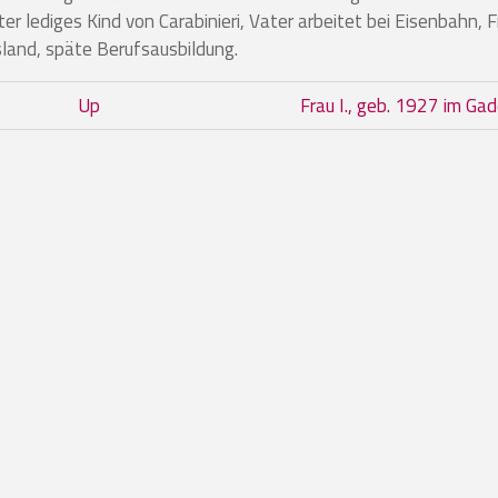
r lediges Kind von Carabinieri, Vater arbeitet bei Eisenbahn, F
sland, späte Berufsausbildung.
Frau H., geb. 1948 in Eyrs
Up
Frau I., geb. 1927 im Ga