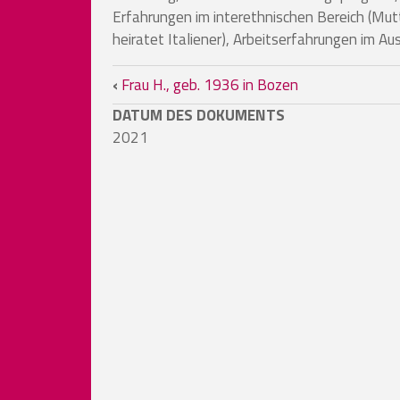
Erfahrungen im interethnischen Bereich (Mutte
heiratet Italiener), Arbeitserfahrungen im Au
Book traversal links for 
‹
Frau H., geb. 1936 in Bozen
DATUM DES DOKUMENTS
2021