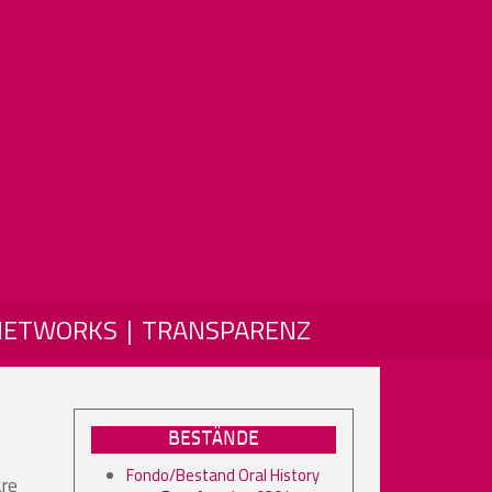
NETWORKS
TRANSPARENZ
BESTÄNDE
Fondo/Bestand Oral History
äre