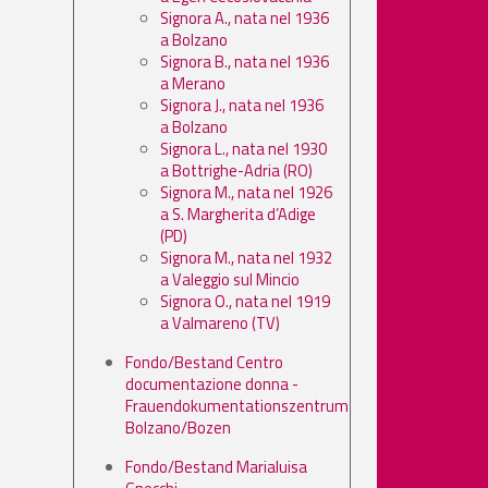
Signora A., nata nel 1936
a Bolzano
Signora B., nata nel 1936
a Merano
Signora J., nata nel 1936
a Bolzano
Signora L., nata nel 1930
a Bottrighe-Adria (RO)
Signora M., nata nel 1926
a S. Margherita d’Adige
(PD)
Signora M., nata nel 1932
a Valeggio sul Mincio
Signora O., nata nel 1919
a Valmareno (TV)
Fondo/Bestand Centro
documentazione donna -
Frauendokumentationszentrum
Bolzano/Bozen
Fondo/Bestand Marialuisa