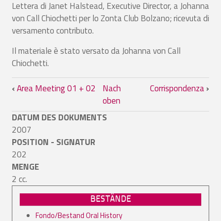
Lettera di Janet Halstead, Executive Director, a Johanna
von Call Chiochetti per lo Zonta Club Bolzano; ricevuta di
versamento contributo.
Il materiale è stato versato da Johanna von Call
Chiochetti.
Links für das Blättern im Buch Corrisp
‹
Area Meeting 01 + 02
Nach
Corrispondenza
›
oben
DATUM DES DOKUMENTS
2007
POSITION - SIGNATUR
202
MENGE
2 cc.
BESTÄNDE
Fondo/Bestand Oral History