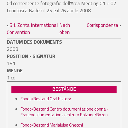
Cd contentente fotografie dell'Area Meeting 01 + 02
tenutosi a Baden il 25 e il 26 aprile 2008.
Links für das Blättern im Buch Area Me
‹
51. Zonta International
Nach
Corrispondenza
›
Convention
oben
DATUM DES DOKUMENTS
2008
POSITION - SIGNATUR
191
MENGE
1 cd
BESTÄNDE
Fondo/Bestand Oral History
Fondo/Bestand Centro documentazione donna -
Frauendokumentationszentrum Bolzano/Bozen
Fondo/Bestand Marialuisa Gnecchi