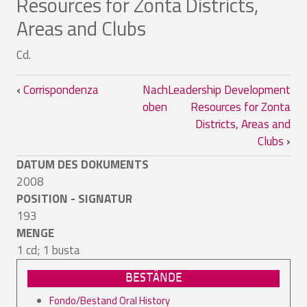
Resources for Zonta Districts,
Areas and Clubs
Cd.
Links für das Blättern im Buch Leaders
‹
Corrispondenza
Nach
Leadership Development
oben
Resources for Zonta
Districts, Areas and
Clubs
›
DATUM DES DOKUMENTS
2008
POSITION - SIGNATUR
193
MENGE
1 cd; 1 busta
BESTÄNDE
Fondo/Bestand Oral History