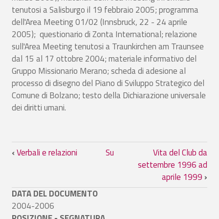
tenutosi a Salisburgo il 19 febbraio 2005; programma
dell'Area Meeting 01/02 (Innsbruck, 22 - 24 aprile
2005); questionario di Zonta International; relazione
sull'Area Meeting tenutosi a Traunkirchen am Traunsee
dal 15 al 17 ottobre 2004; materiale informativo del
Gruppo Missionario Merano; scheda di adesione al
processo di disegno del Piano di Sviluppo Strategico del
Comune di Bolzano; testo della Dichiarazione universale
dei diritti umani.
Link di attraversamento del book per Vi
‹
Verbali e relazioni
Su
Vita del Club da
settembre 1996 ad
aprile 1999
›
DATA DEL DOCUMENTO
2004-2006
POSIZIONE - SEGNATURA