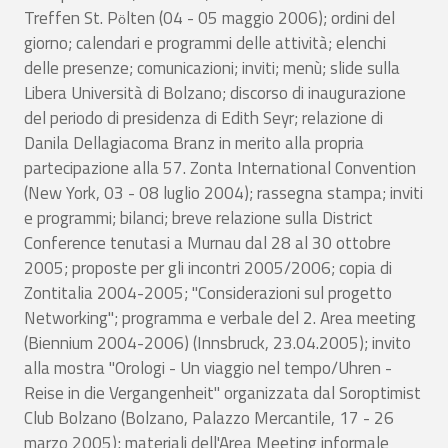
Treffen St. P
lten (04 - 05 maggio 2006); ordini del
ö
giorno; calendari e programmi delle attività; elenchi
delle presenze; comunicazioni; inviti; menù; slide sulla
Libera Università di Bolzano; discorso di inaugurazione
del periodo di presidenza di Edith Seyr; relazione di
Danila Dellagiacoma Branz in merito alla propria
partecipazione alla 57. Zonta International Convention
(New York, 03 - 08 luglio 2004); rassegna stampa; inviti
e programmi; bilanci; breve relazione sulla District
Conference tenutasi a Murnau dal 28 al 30 ottobre
2005; proposte per gli incontri 2005/2006; copia di
Zontitalia 2004-2005; "Considerazioni sul progetto
Networking"; programma e verbale del 2. Area meeting
(Biennium 2004-2006) (Innsbruck, 23.04.2005); invito
alla mostra "Orologi - Un viaggio nel tempo/Uhren -
Reise in die Vergangenheit" organizzata dal Soroptimist
Club Bolzano (Bolzano, Palazzo Mercantile, 17 - 26
marzo 2005); materiali dell'Area Meeting informale