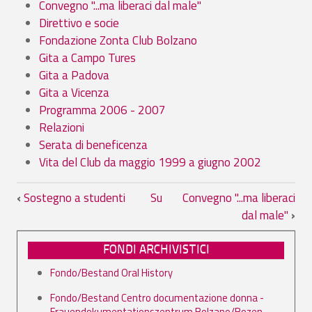
Convegno "...ma liberaci dal male"
Direttivo e socie
Fondazione Zonta Club Bolzano
Gita a Campo Tures
Gita a Padova
Gita a Vicenza
Programma 2006 - 2007
Relazioni
Serata di beneficenza
Vita del Club da maggio 1999 a giugno 2002
Link di attraversamento del book per 09.
‹
Sostegno a studenti
Su
Convegno "...ma liberaci
dal male"
›
FONDI ARCHIVISTICI
Fondo/Bestand Oral History
Fondo/Bestand Centro documentazione donna -
Frauendokumentationszentrum Bolzano/Bozen