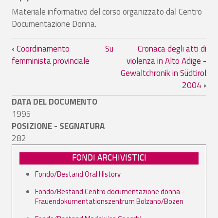
Materiale informativo del corso organizzato dal Centro
Documentazione Donna.
Link di attraversamento del book per Cor
‹
Coordinamento
Su
Cronaca degli atti di
femminista provinciale
violenza in Alto Adige -
Gewaltchronik in Südtirol
2004
›
DATA DEL DOCUMENTO
1995
POSIZIONE - SEGNATURA
282
FONDI ARCHIVISTICI
Fondo/Bestand Oral History
Fondo/Bestand Centro documentazione donna -
Frauendokumentationszentrum Bolzano/Bozen