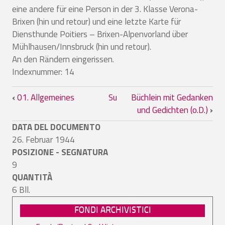
eine andere für eine Person in der 3. Klasse Verona-
Brixen (hin und retour) und eine letzte Karte für
Diensthunde Poitiers – Brixen-Alpenvorland über
Mühlhausen/Innsbruck (hin und retour).
An den Rändern eingerissen.
Indexnummer: 14
Link di attraversamento del book per A
‹
01. Allgemeines
Su
Büchlein mit Gedanken
und Gedichten (o.D.)
›
DATA DEL DOCUMENTO
26. Februar 1944
POSIZIONE - SEGNATURA
9
QUANTITÀ
6 Bll.
FONDI ARCHIVISTICI