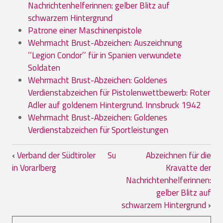
Nachrichtenhelferinnen: gelber Blitz auf
schwarzem Hintergrund
Patrone einer Maschinenpistole
Wehrmacht Brust-Abzeichen: Auszeichnung
‘‘Legion Condor’’ für in Spanien verwundete
Soldaten
Wehrmacht Brust-Abzeichen: Goldenes
Verdienstabzeichen für Pistolenwettbewerb: Roter
Adler auf goldenem Hintergrund. Innsbruck 1942
Wehrmacht Brust-Abzeichen: Goldenes
Verdienstabzeichen für Sportleistungen
Link di attraversamento del book per 06
‹
Verband der Südtiroler
Su
Abzeichnen für die
in Vorarlberg
Kravatte der
Nachrichtenhelferinnen:
gelber Blitz auf
schwarzem Hintergrund
›