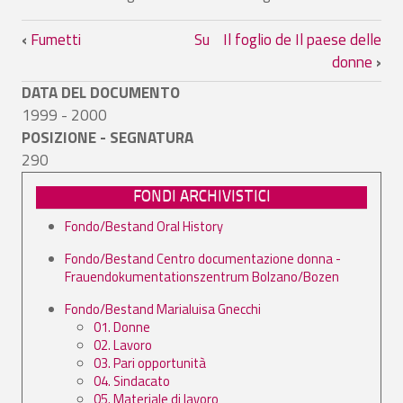
Link di attraversamento del book per IF
‹
Fumetti
Su
Il foglio de Il paese delle
donne
›
DATA DEL DOCUMENTO
1999 - 2000
POSIZIONE - SEGNATURA
290
FONDI ARCHIVISTICI
Fondo/Bestand Oral History
Fondo/Bestand Centro documentazione donna -
Frauendokumentationszentrum Bolzano/Bozen
Fondo/Bestand Marialuisa Gnecchi
01. Donne
02. Lavoro
03. Pari opportunità
04. Sindacato
05. Materiale di lavoro