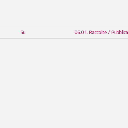
 del book per 06. Ambiente
Su
06.01. Raccolte / Pubblic