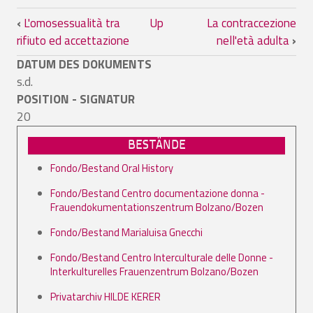
Book traversal links for La contraccezio
‹
L'omosessualità tra
Up
La contraccezione
rifiuto ed accettazione
nell'età adulta
›
DATUM DES DOKUMENTS
s.d.
POSITION - SIGNATUR
20
BESTÄNDE
Fondo/Bestand Oral History
Fondo/Bestand Centro documentazione donna -
Frauendokumentationszentrum Bolzano/Bozen
Fondo/Bestand Marialuisa Gnecchi
Fondo/Bestand Centro Interculturale delle Donne -
Interkulturelles Frauenzentrum Bolzano/Bozen
Privatarchiv HILDE KERER