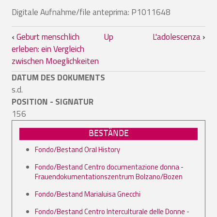
Digitale Aufnahme/file anteprima: P1011648
Book traversal links for Il consultorio 
‹
Geburt menschlich
Up
L'adolescenza
›
erleben: ein Vergleich
zwischen Moeglichkeiten
DATUM DES DOKUMENTS
s.d.
POSITION - SIGNATUR
156
BESTÄNDE
Fondo/Bestand Oral History
Fondo/Bestand Centro documentazione donna -
Frauendokumentationszentrum Bolzano/Bozen
Fondo/Bestand Marialuisa Gnecchi
Fondo/Bestand Centro Interculturale delle Donne -