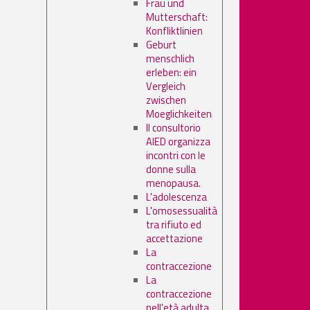
Frau und
Mutterschaft:
Konfliktlinien
Geburt
menschlich
erleben: ein
Vergleich
zwischen
Moeglichkeiten
Il consultorio
AIED organizza
incontri con le
donne sulla
menopausa.
L'adolescenza
L'omosessualità
tra rifiuto ed
accettazione
La
contraccezione
La
contraccezione
nell'età adulta