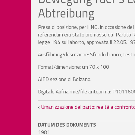
Abtreibung
Presa di posizione, per il NO, in occasione d
referendum era stato promosso dal Partito Ra
legge 194 sull'aborto, approvata il 22.05.19
Ausführung/descrizione: Sfondo bianco, testo bl
Format/dimensione: cm 70 x 100
AIED sezione di Bolzano.
Digitale Aufnahme/file anteprima: P101160
Book traversal links fo
‹
Umanizzazione del parto: realtà a confront
DATUM DES DOKUMENTS
1981