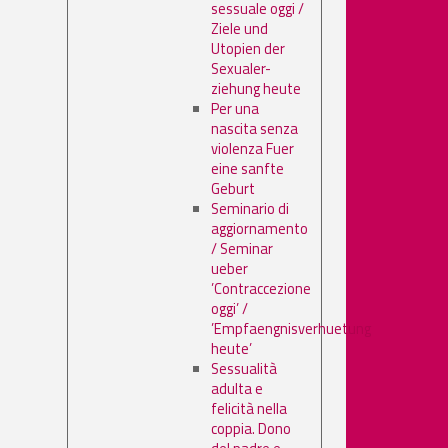
sessuale oggi /
Ziele und
Utopien der
Sexualer-
ziehung heute
Per una
nascita senza
violenza Fuer
eine sanfte
Geburt
Seminario di
aggiornamento
/ Seminar
ueber
’Contraccezione
oggi’ /
’Empfaengnisverhuetung
heute’
Sessualità
adulta e
felicità nella
coppia. Dono