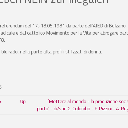
el referendum del 17.-18.05.1981 da parte dell'AIED di Bolzano. 
dicale e dal cattolico Movimento per la Vita per abrogare parti
78.
u rado, nella parte alta profili stilizzati di donna.
6
r Wir waehlen NEIN zur Volksbefr
o
Up
’Mettere al mondo - la produzione socia
parto’ - di/von G. Colombo - F. Pizzini - A. Re