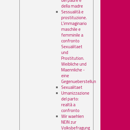
del padre e
della madre
Sessualità e
prostituzione.
L'immaginario
maschile e
femminile a
confronto
Sexualitaet
und
Prostitution.
Weibliche und
Maennliche -
eine
Gegenueberstellun
Sexualitaet
Umanizzazione
del parto:
realtà a
confronto
Wir waehlen
NEIN zur
Volksbefragung