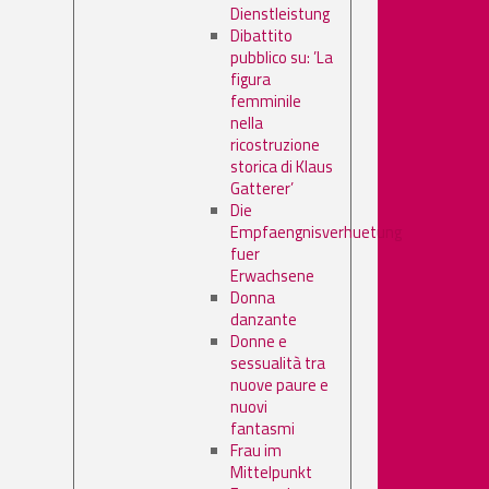
Dienstleistung
Dibattito
pubblico su: ’La
figura
femminile
nella
ricostruzione
storica di Klaus
Gatterer’
Die
Empfaengnisverhuetung
fuer
Erwachsene
Donna
danzante
Donne e
sessualità tra
nuove paure e
nuovi
fantasmi
Frau im
Mittelpunkt