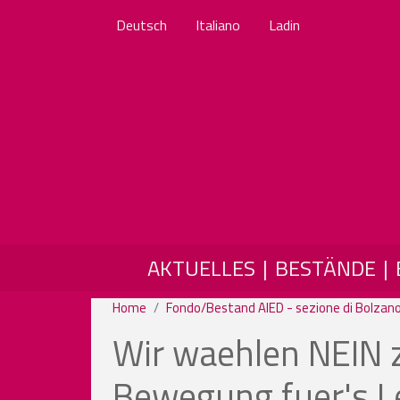
Deutsch
Italiano
Ladin
MAIN NAVIGATION
AKTUELLES
BESTÄNDE
Home
Fondo/Bestand AIED - sezione di Bolzano
Wir waehlen NEIN 
Bewegung fuer's Le