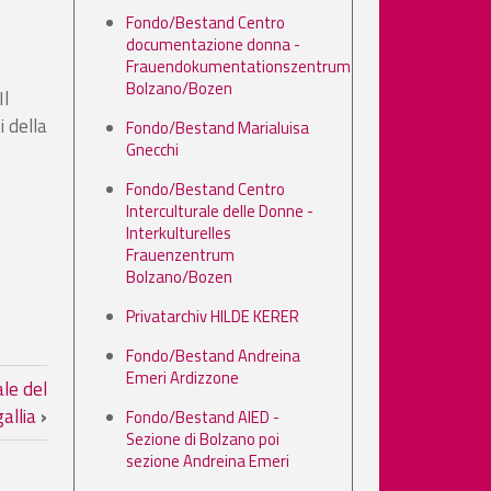
Fondo/Bestand Centro
documentazione donna -
Frauendokumentationszentrum
Bolzano/Bozen
Il
 della
Fondo/Bestand Marialuisa
Gnecchi
Fondo/Bestand Centro
Interculturale delle Donne -
Interkulturelles
Frauenzentrum
Bolzano/Bozen
Privatarchiv HILDE KERER
Fondo/Bestand Andreina
agung der Bewegung fuer's Leben 
Emeri Ardizzone
le del
gallia
›
Fondo/Bestand AIED -
Sezione di Bolzano poi
sezione Andreina Emeri