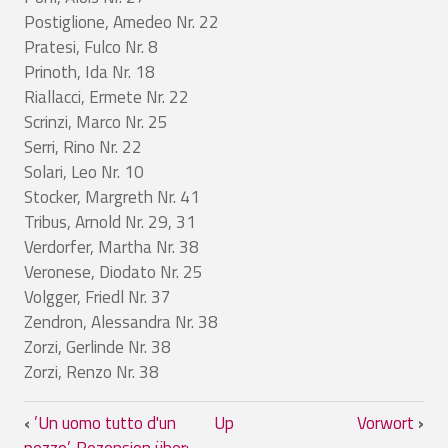
Postiglione, Amedeo Nr. 22
Pratesi, Fulco Nr. 8
Prinoth, Ida Nr. 18
Riallacci, Ermete Nr. 22
Scrinzi, Marco Nr. 25
Serri, Rino Nr. 22
Solari, Leo Nr. 10
Stocker, Margreth Nr. 41
Tribus, Arnold Nr. 29, 31
Verdorfer, Martha Nr. 38
Veronese, Diodato Nr. 25
Volgger, Friedl Nr. 37
Zendron, Alessandra Nr. 38
Zorzi, Gerlinde Nr. 38
Zorzi, Renzo Nr. 38
Book traversal links for Personenindex
‹
’Un uomo tutto d'un
Up
Vorwort
›
pezzo’, Rezension über: