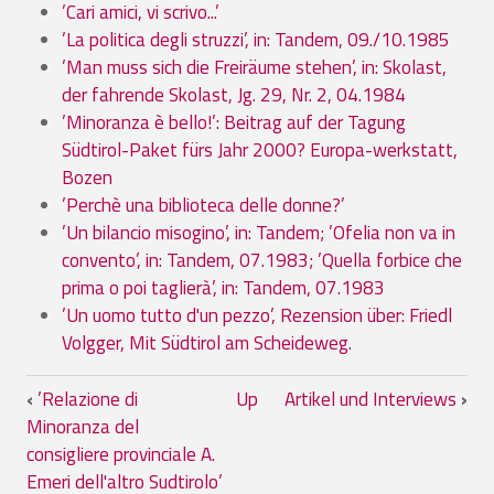
’Cari amici, vi scrivo...’
’La politica degli struzzi’, in: Tandem, 09./10.1985
’Man muss sich die Freiräume stehen’, in: Skolast,
der fahrende Skolast, Jg. 29, Nr. 2, 04.1984
’Minoranza è bello!’: Beitrag auf der Tagung
Südtirol-Paket fürs Jahr 2000? Europa-werkstatt,
Bozen
’Perchè una biblioteca delle donne?’
’Un bilancio misogino’, in: Tandem; ’Ofelia non va in
convento’, in: Tandem, 07.1983; ’Quella forbice che
prima o poi taglierà’, in: Tandem, 07.1983
’Un uomo tutto d'un pezzo’, Rezension über: Friedl
Volgger, Mit Südtirol am Scheideweg.
Book traversal links for 05. Publikation
‹
’Relazione di
Up
Artikel und Interviews
›
Minoranza del
consigliere provinciale A.
Emeri dell'altro Sudtirolo’