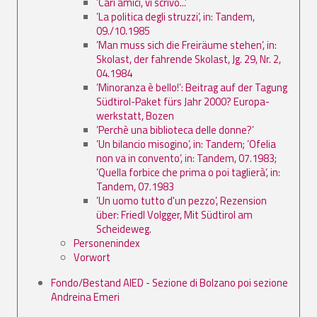
’Cari amici, vi scrivo...’
’La politica degli struzzi’, in: Tandem,
09./10.1985
’Man muss sich die Freiräume stehen’, in:
Skolast, der fahrende Skolast, Jg. 29, Nr. 2,
04.1984
’Minoranza è bello!’: Beitrag auf der Tagung
Südtirol-Paket fürs Jahr 2000? Europa-
werkstatt, Bozen
’Perchè una biblioteca delle donne?’
’Un bilancio misogino’, in: Tandem; ’Ofelia
non va in convento’, in: Tandem, 07.1983;
’Quella forbice che prima o poi taglierà’, in:
Tandem, 07.1983
’Un uomo tutto d'un pezzo’, Rezension
über: Friedl Volgger, Mit Südtirol am
Scheideweg.
Personenindex
Vorwort
Fondo/Bestand AIED - Sezione di Bolzano poi sezione
Andreina Emeri