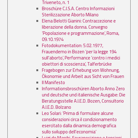
Triveneto, n. 1
Broschüre C.I.S.A. Centro Informazioni
Sterilizzazione Aborto Milano
Elena Belotti Gianini: Contraccezione e
liberazione della donna. Convegno
’Popolazione e programmazione’, Roma,
09.10.1974
Fotodokumentation: 5.02.1977,
Frauendemo in Bozen ’per la legge 194
sull'aborto’, Performance ’contro i medici
obiettori di scoscienza’, Talferbrücke
Fragebogen zur Erhebung von Wohnung,
Ökonomie und Arbeit aus Sicht von Frauen
Il Manifesto
Informationsbroschüren Aborto Anno Zero
und deutsche und italienische Ausgabe: Die
Beratungsstelle A.I.E.D. Bozen, Consultorio
A.I.E.D. Bolzano
Leo Solari: ’Prima di formulare alcune
considerazioni circa il condizionamento
esercitato dalla dinamica demografica
sullo sviluppo dell'economia’
Luigi de Marchi, Sovraposizione e tensioni