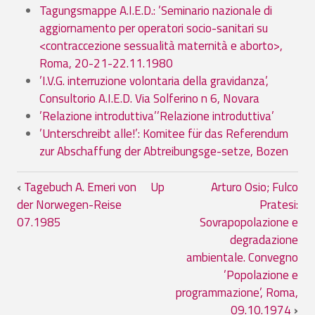
Tagungsmappe A.I.E.D.: ’Seminario nazionale di
aggiornamento per operatori socio-sanitari su
<contraccezione sessualità maternità e aborto>,
Roma, 20-21-22.11.1980
’I.V.G. interruzione volontaria della gravidanza’,
Consultorio A.I.E.D. Via Solferino n 6, Novara
’Relazione introduttiva’’Relazione introduttiva’
’Unterschreibt alle!’: Komitee für das Referendum
zur Abschaffung der Abtreibungsge-setze, Bozen
Book traversal links for 02. AIED
‹
Tagebuch A. Emeri von
Up
Arturo Osio; Fulco
der Norwegen-Reise
Pratesi:
07.1985
Sovrapopolazione e
degradazione
ambientale. Convegno
’Popolazione e
programmazione’, Roma,
09.10.1974
›