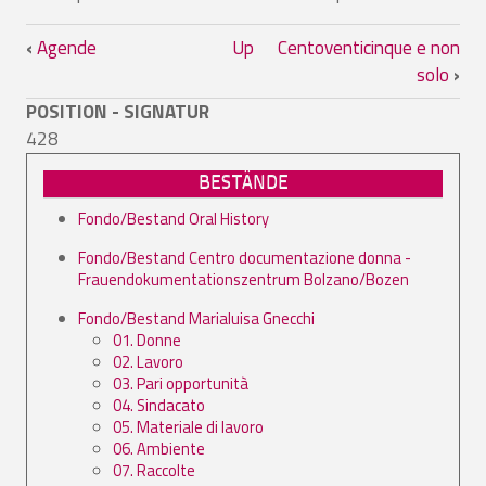
Book traversal links for Cartoline postal
‹
Agende
Up
Centoventicinque e non
solo
›
POSITION - SIGNATUR
428
BESTÄNDE
Fondo/Bestand Oral History
Fondo/Bestand Centro documentazione donna -
Frauendokumentationszentrum Bolzano/Bozen
Fondo/Bestand Marialuisa Gnecchi
01. Donne
02. Lavoro
03. Pari opportunità
04. Sindacato
05. Materiale di lavoro
06. Ambiente
07. Raccolte