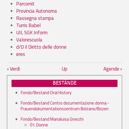
Parcomit
Provincia Autonoma
Rassegna stampa
Turris Babel
UIL SGK Inform
Valorescuola
d/D il Diritto delle donne
eres
Book traversal links for 07. Raccolte
‹
Verdi
Up
Agende
›
BESTÄNDE
Fondo/Bestand Oral History
Fondo/Bestand Centro documentazione donna -
Frauendokumentationszentrum Bolzano/Bozen
Fondo/Bestand Marialuisa Gnecchi
01. Donne