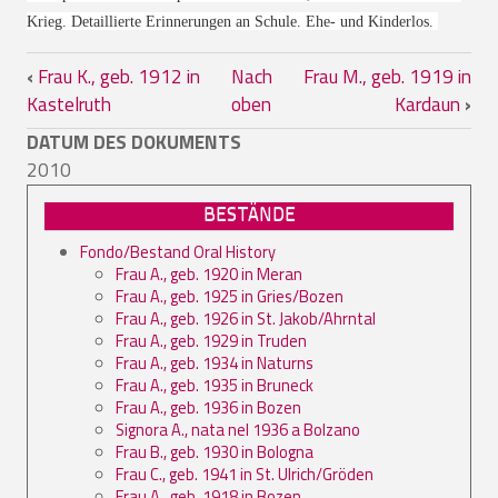
Krieg. Detaillierte Erinnerungen an Schule. Ehe- und Kinderlos.
Links für das Blättern im Buch Frau K., 
‹
Frau K., geb. 1912 in
Nach
Frau M., geb. 1919 in
Kastelruth
oben
Kardaun
›
DATUM DES DOKUMENTS
2010
BESTÄNDE
Fondo/Bestand Oral History
Frau A., geb. 1920 in Meran
Frau A., geb. 1925 in Gries/Bozen
Frau A., geb. 1926 in St. Jakob/Ahrntal
Frau A., geb. 1929 in Truden
Frau A., geb. 1934 in Naturns
Frau A., geb. 1935 in Bruneck
Frau A., geb. 1936 in Bozen
Signora A., nata nel 1936 a Bolzano
Frau B., geb. 1930 in Bologna
Frau C., geb. 1941 in St. Ulrich/Gröden
Frau A., geb. 1918 in Bozen