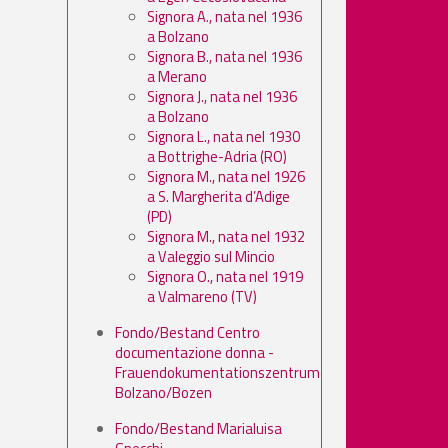
Signora A., nata nel 1936
a Bolzano
Signora B., nata nel 1936
a Merano
Signora J., nata nel 1936
a Bolzano
Signora L., nata nel 1930
a Bottrighe-Adria (RO)
Signora M., nata nel 1926
a S. Margherita d’Adige
(PD)
Signora M., nata nel 1932
a Valeggio sul Mincio
Signora O., nata nel 1919
a Valmareno (TV)
Fondo/Bestand Centro
documentazione donna -
Frauendokumentationszentrum
Bolzano/Bozen
Fondo/Bestand Marialuisa