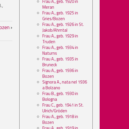
Frau A., geb. 1920 in
.,
Meran
Frau A., geb. 1925 in
Gries/Bozen
sen
Frau A., geb. 1926 in St.
 Bozen
›
Jakob/Ahrntal
Frau A., geb. 1929 in
Truden
Frau A., geb. 1934 in
Naturns
Frau A., geb. 1935 in
Bruneck
Frau A., geb. 1936 in
Bozen
Signora A., nata nel 1936
a Bolzano
Frau B., geb. 1930 in
Bologna
Frau C., geb. 1941 in St.
Ulrich/Gröden
Frau A., geb. 1918 in
Bozen
Frau A., geb. 1919 in