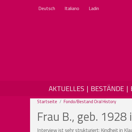
Deutsch
Italiano
Ladin
MAIN NAVIGATION
AKTUELLES
BESTÄNDE
Startseite
Fondo/Bestand Oral History
Frau B., geb. 1928 
Interview ist sehr strukturiert: Kindheit in 