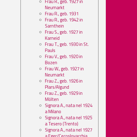
Frau R., geb. 1927 in
Neumarkt
Frau R., geb. 1931
Frau R., geb. 1942 in
Sarnthein
Frau S., geb. 1927 in
Karneid
Frau T., geb. 1930 in St.
Pauls
Frau V., geb. 1920 in
Bozen
Frau W., geb. 1927 in
Neumarkt
Frau Z., geb. 1926 in
Plars/Algund
Frau Z., geb. 1929 in
Mölten
Signora A., nata nel 1924
a Milano
Signora A., nata nel 1925
a Tesero (Trento)
Signora A., nata nel 1927
a Eger/Cecoslovacchia