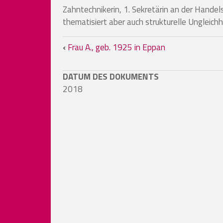
Zahntechnikerin, 1. Sekretärin an der Handels
thematisiert aber auch strukturelle Ungleic
Links für das Blättern i
‹
Frau A., geb. 1925 in Eppan
DATUM DES DOKUMENTS
2018