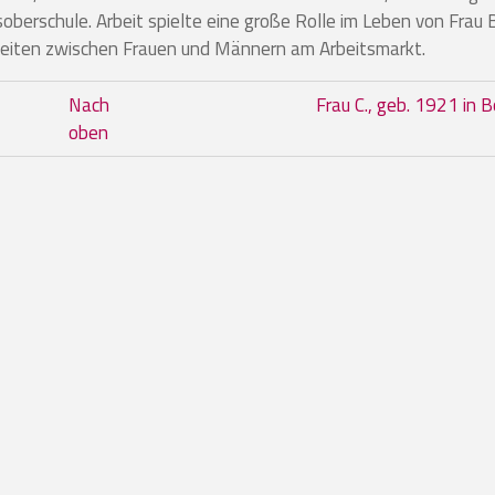
oberschule. Arbeit spielte eine große Rolle im Leben von Frau B
hheiten zwischen Frauen und Männern am Arbeitsmarkt.
m Buch Frau B., geb. 1928 in Klau
Nach
Frau C., geb. 1921 in
oben